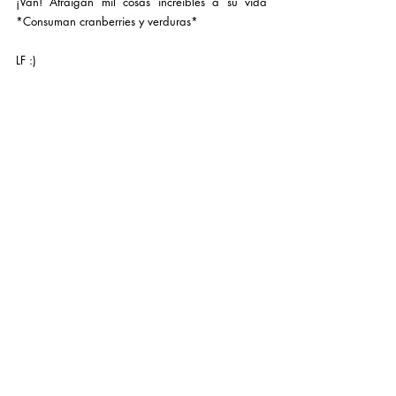
¡Van! Atraigan mil cosas increíbles a su vida 
*Consuman cranberries y verduras*
LF :)