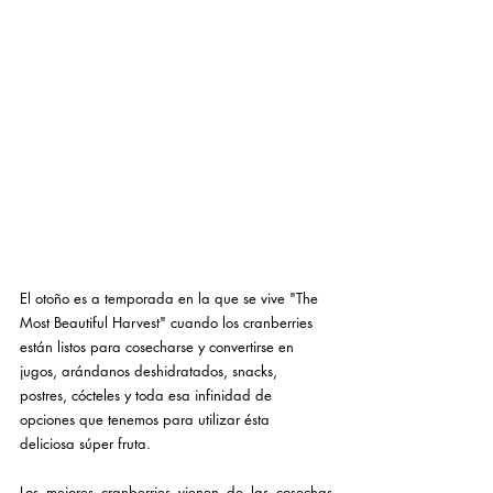
El otoño es a temporada en la que se vive "The 
Most Beautiful Harvest" cuando los cranberries 
están listos para cosecharse y convertirse en 
jugos, arándanos deshidratados, snacks, 
postres, cócteles y toda esa infinidad de 
opciones que tenemos para utilizar ésta 
deliciosa súper fruta.
Los mejores cranberries vienen de las cosechas 