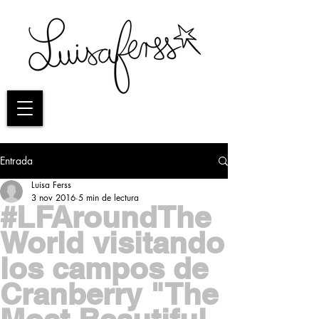
Entrada
Luisa Ferss
3 nov 2016
5 min de lectura
#LFAroundThe
World visitando
los campos de
Cranberry "The