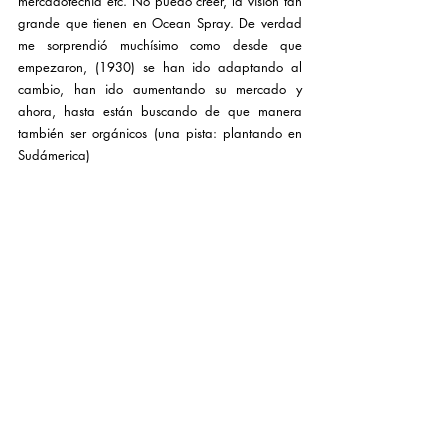
mercadotecnia etc. No puedo creer, la visión tan 
grande que tienen en Ocean Spray. De verdad 
me sorprendió muchísimo como desde que 
empezaron, (1930) se han ido adaptando al 
cambio, han ido aumentando su mercado y 
ahora, hasta están buscando de que manera 
también ser orgánicos (una pista: plantando en 
Sudámerica) 