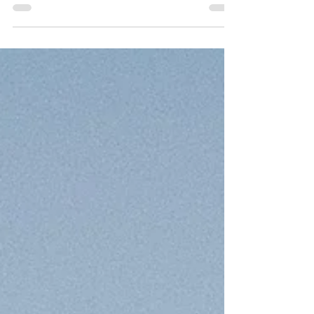
conocer la Riviera Nayarit, Sayulita,
Las Islas Marietas eran un...