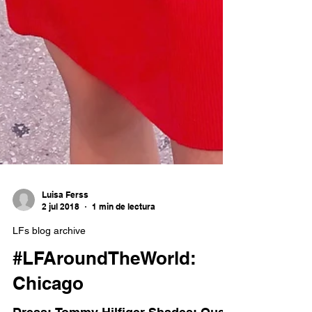
Luisa Ferss
2 jul 2018
1 min de lectura
LFs blog archive
#LFAroundTheWorld: