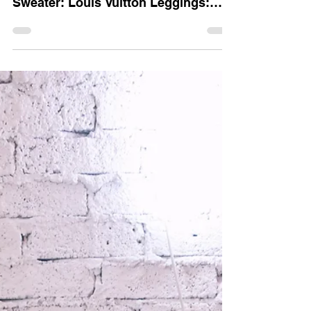
Poodle Attitude
Photo: Xico Gtz Makeup & Hair:
Eloísa Gómez Glasses: Ray-Ban
Sweater: Louis Vuitton Leggings:
Zara Bag: Louis Vuitton Boots: Zara
...