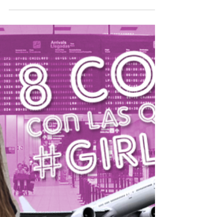
#TommyXGigi
Fotografía: Xuzzi Outfit: TommyXGigi
Bolsa: Kate Spade Lentes: Via Vanilla
Reloj & Pulcera: TOUS #tommyxgigi
#gigihadid...