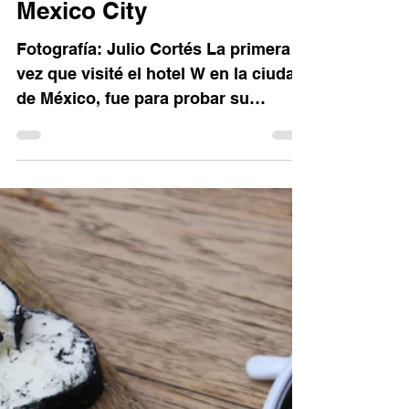
Luisa Ferss
18 jul 2016
4 min de lectura
#LFAroundTheWorld: W
Mexico City
Fotografía: Julio Cortés La primera
vez que visité el hotel W en la ciudad
de México, fue para probar su
delicioso BRUNCH, que (no sólo...