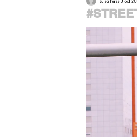
Luisa Ferss
3 oct 2
#STREET