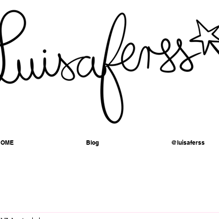
HOME
Blog
@luisaferss