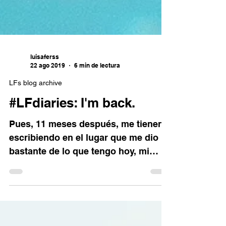
luisaferss
22 ago 2019
6 min de lectura
LFs blog archive
#LFdiaries: I'm back.
Pues, 11 meses después, me tienen
escribiendo en el lugar que me dio
bastante de lo que tengo hoy, mi
blog. Estoy en el Starbucks de...