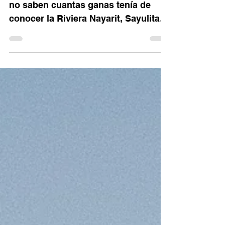
¿Creen en la ley de atracción? Yo si,
no saben cuantas ganas tenía de
conocer la Riviera Nayarit, Sayulita,
Las Islas Marietas eran un...