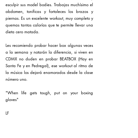
esculpir sus model bodies. Trabajas muchísimo el 
abdomen, tonificas y fortaleces los brazos y 
piernas. Es un excelente workout, muy completo y 
quemas tantas calorías que te permite llevar una 
dieta cero matada. 
Les recomiendo probar hacer box algunas veces 
a la semana y notarán la diferencia, si viven en 
CDMX no duden en probar BEATBOX (Hay en 
Santa Fe y en Pedregal), ese workout al ritmo de 
la música los dejará enamorados desde la clase 
número uno.
"When life gets tough, put on your boxing 
gloves"
LF