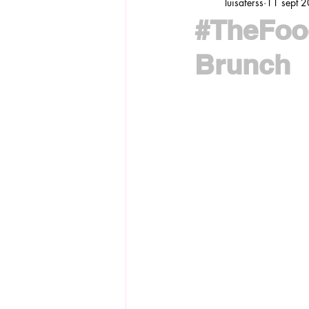
luisaferss
11 sept 
#TheFood
Brunch