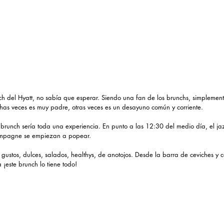
ch del Hyatt, no sabía que esperar. Siendo una fan de los brunchs, simplemen
as veces es muy padre, otras veces es un desayuno común y corriente. 
 brunch sería toda una experiencia. En punto a las 12:30 del medio día, el j
hampagne se empiezan a popear.
 gustos, dulces, salados, healthys, de anotojos. Desde la barra de ceviches y có
¡este brunch lo tiene todo! 