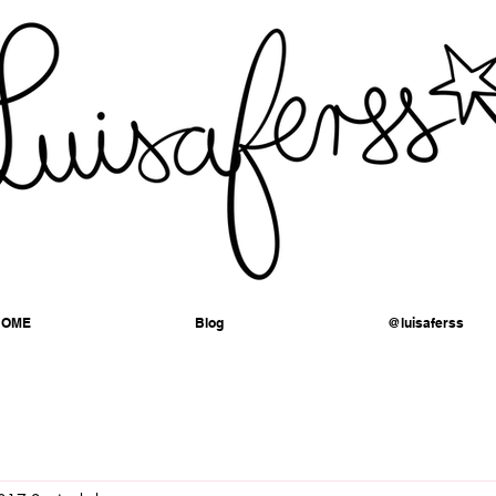
HOME
Blog
@luisaferss