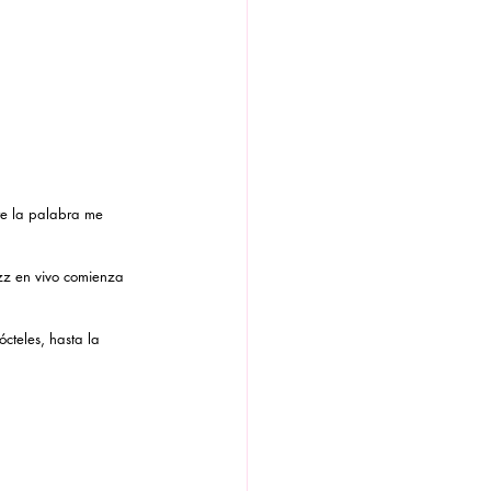
te la palabra me 
azz en vivo comienza 
cteles, hasta la 