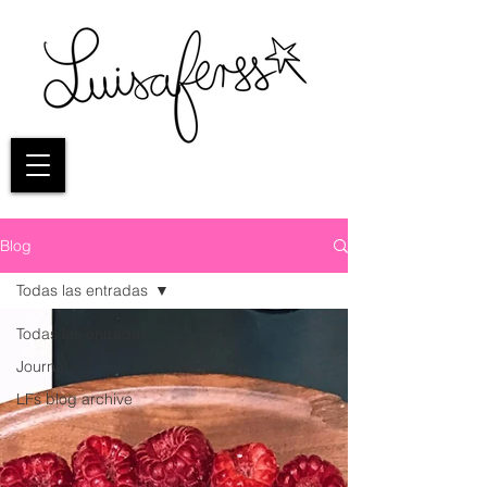
Blog
Todas las entradas
Todas las entradas
Journal
LFs blog archive