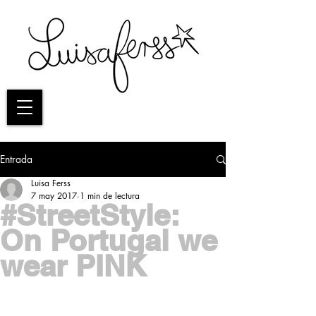
Entrada
Luisa Ferss
7 may 2017
1 min de lectura
#StreetStyle:
On Portugal we
wear PINK