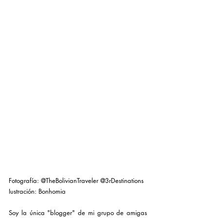
Fotografía: 
@TheBolivianTraveler
@3rDestinations
Iustración: 
Bonhomia
Soy la única "blogger" de mi grupo de amigas 