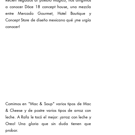
Recién llegados al pueblo mágico, nos dirigimos 
a conocer Dôce 18 concept house, una mezcla 
entre Mercado Gourmet, Hotel Boutique y 
Concept Store de diseño mexicano qué ¡me urgía 
conocer!
Comimos en "Mac & Soup" varios tipos de Mac 
& Cheese y de postre varios tipos de arroz con 
leche. A Rafa le tocó el mejor: ¡arroz con leche y 
Oreo! Una gloria que sin duda tienen que 
probar.