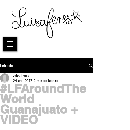
Entrada
Luisa Ferss
24 ene 2017
3 min de lectura
#LFAroundThe
World
Guanajuato +
VIDEO