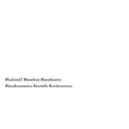
#fashionLF
#beatbox
#beatboxmx
#beatboxmexico
#santafe
#underarmour
#workout
#luisaferss
#luisafernandaislas
#blogger
#fashionblogger
#mexicanfashionbloger