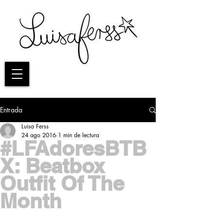
Entrada
Luisa Ferss
24 ago 2016
1 min de lectura
#LFAdoresBTB
X: Beatbox
Outfit Of The
Month