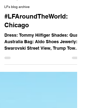
Luisa Ferss
2 jul 2018
1 min de lectura
LFs blog archive
#LFAroundTheWorld:
Chicago
Dress: Tommy Hilfiger Shades: Quay
Australia Bag: Aldo Shoes Jewerly:
Swarovski Street View, Trump Tower.
The Bean. Street View from the...