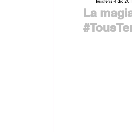
luisaferss
4 dic 20
La magia
#TousTe