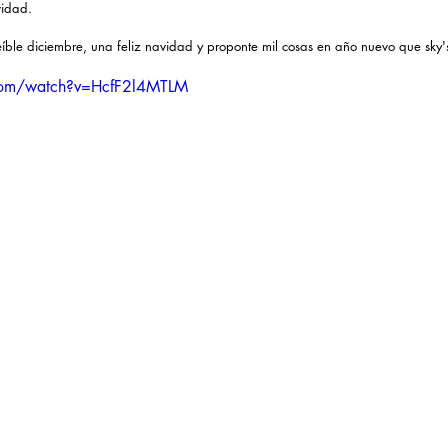
vidad.
eíble diciembre, una feliz navidad y proponte mil cosas en año nuevo que sky's 
com/watch?v=HcfF2l4MTLM