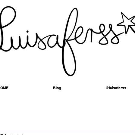
HOME
Blog
@luisaferss