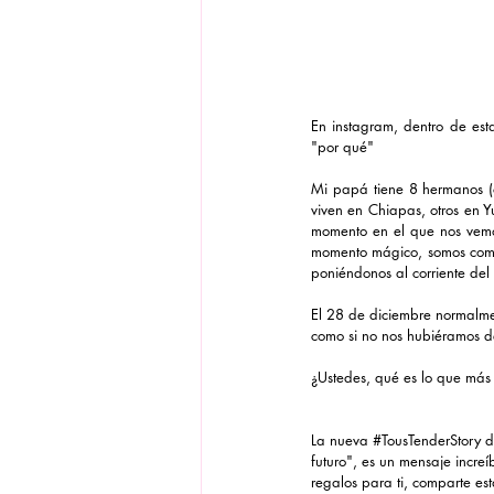
En instagram, dentro de est
"por qué" 
Mi papá tiene 8 hermanos (o
viven en Chiapas, otros en Y
momento en el que nos vemos 
momento mágico, somos como 
poniéndonos al corriente del 
El 28 de diciembre normalmen
como si no nos hubiéramos d
¿Ustedes, qué es lo que más
La nueva 
#TousTenderStory
 d
futuro", es un mensaje increí
regalos para ti, comparte es