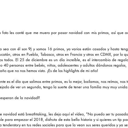
a foto les conté que me muero por pasar navidad con mis primos, así que aqu
 sea con él son 9) y somos 16 primos, ya varios están casados y hasta tengo
ucatán, otros en Puebla, Tabasco, otros en Francia y otros en CDMX, por lo qu
todos. El 25 de diciembre es un día increíble, es el intercambio de regalos
40 personas entre bebés, niños, adolescentes y adultos dándonos regalos, m
año que no nos hemos visto. ¡Es de los highlights de mi año!
te es el día que salimos entre primos, es lo mejor, bailamos, nos reímos, nos t
ejado de ver un segundo, tengo la suerte de tener una familia muy muy unida
 esperan de la navidad?
e navidad está breathtaking, les dejo aquí el vídeo, "No puedo ser tu pasado,
ble para empezar el 2018, disfruta de esta bella historia y si quieres un tip pa
ta tenderstory en tus redes sociales para que la vean sus seres queridos y ya 