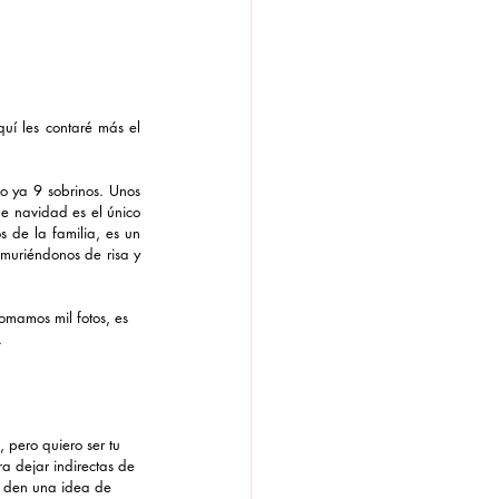
í les contaré más el 
 ya 9 sobrinos. Unos 
e navidad es el único 
 de la familia, es un 
uriéndonos de risa y 
omamos mil fotos, es 
.
 pero quiero ser tu 
ra dejar indirectas de 
se den una idea de 