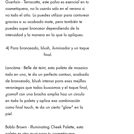
Guerlain - Terracotta, este polvo es esencial en tu 
cosmetiquera, no lo usarás solo en el verano si 
no todo el año. Lo puedes utilizar para conturear 
gracias a su acabado mate, pero también te 
puedes super broncear dependiendo de la 
intensidad y la manera en la que lo apliques.
4) Para bronceado, blush, iluminador y un toque 
final.
Lancôme - Belle de teint, esta paleta de mosaico 
todo en uno, te da un perfecto contour, acabado 
de bronceado, blush intenso para esas mejillas 
veraniegas que todas buscamos y el toque final, 
¿como? con una brocha amplia haz un circulo 
en toda la paleta y aplica esa combinación 
como final touch, te da un cierto "glow" en la 
piel.
Bobbi Brown - Illuminating Cheek Palette, esta 
paleta es otro must para tu cosmetiquera, 