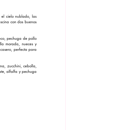
el cielo nublado, las 
ascina con dos buenos 
eco, pechuga de pollo 
lla morada, nueces y 
casero, perfecta para 
a, zucchini, cebolla, 
te, alfalfa y pechuga 