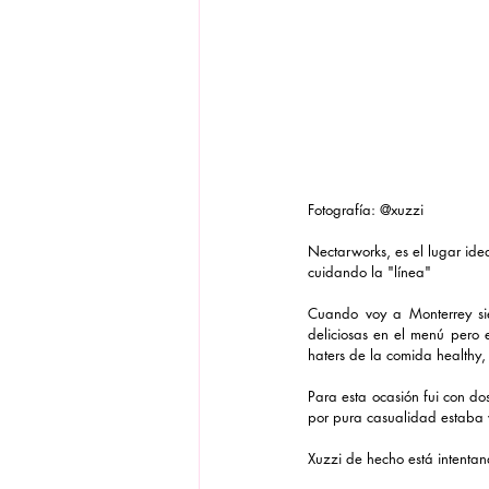
Fotografía: @xuzzi 
Nectarworks, es el lugar id
cuidando la "línea"
Cuando voy a Monterrey sie
deliciosas en el menú pero
haters de la comida healthy,
Para esta ocasión fui con d
por pura casualidad estaba v
Xuzzi de hecho está intenta