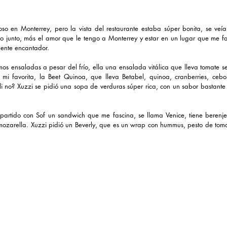
ioso en Monterrey, pero la vista del restaurante estaba súper bonita, se veía 
so junto, más el amor que le tengo a Monterrey y estar en un lugar que me f
mente encantador.
os ensaladas a pesar del frío, ella una ensalada vitálica que lleva tomate s
mi favorita, la Beet Quinoa, que lleva Betabel, quinoa, cranberries, cebo
i no? Xuzzi se pidió una sopa de verduras súper rica, con un sabor bastante 
partido con Sof un sandwich que me fascina, se llama Venice, tiene berenjen
mozarella. Xuzzi pidió un Beverly, que es un wrap con hummus, pesto de toma