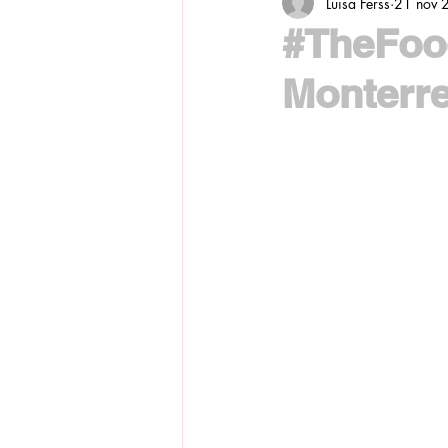
Luisa Ferss
21 nov 
#TheFoo
Monterre