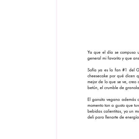
Ya que el día se compuso un
general mi favorito y que ans
Sofía ya es la fan 
#1
 del G
cheesecake por qué dicen qu
mejor de lo que se ve, creo 
betún, el crumble de granola
El gansito vegano además de
momento tan a gusto que tuvi
bebidas calientitas, yo un m
deli para llenarte de energí