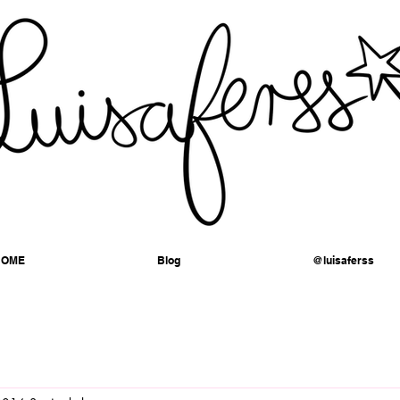
HOME
Blog
@luisaferss