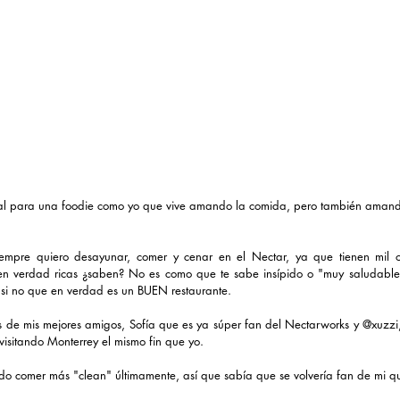
eal para una foodie como yo que vive amando la comida, pero también amand
mpre quiero desayunar, comer y cenar en el Nectar, ya que tienen mil op
 en verdad ricas ¿saben? No es como que te sabe insípido o "muy saludable
 si no que en verdad es un BUEN restaurante.
os de mis mejores amigos, Sofía que es ya súper fan del Nectarworks y @xuzz
isitando Monterrey el mismo fin que yo. 
ndo comer más "clean" últimamente, así que sabía que se volvería fan de mi q