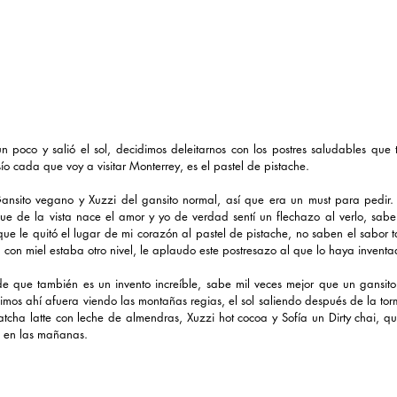
 poco y salió el sol, decidimos deleitarnos con los postres saludables que 
ío cada que voy a visitar Monterrey, es el pastel de pistache. 
ansito vegano y Xuzzi del gansito normal, así que era un must para pedir. 
e de la vista nace el amor y yo de verdad sentí un flechazo al verlo, sabe 
que le quitó el lugar de mi corazón al pastel de pistache, no saben el sabor t
 con miel estaba otro nivel, le aplaudo este postresazo al que lo haya inventa
 que también es un invento increíble, sabe mil veces mejor que un gansito
mos ahí afuera viendo las montañas regias, el sol saliendo después de la to
atcha latte con leche de almendras, Xuzzi hot cocoa y Sofía un Dirty chai, que
a en las mañanas.