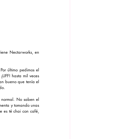
tiene Nectarworks, en 
Por último pedimos el 
¡UFF! hasta mil veces 
an bueno que tenía el 
do.
 normal. No saben el 
rmenta y tomando unas 
 es té chai con café, 