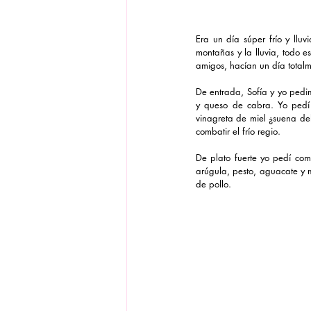
Era un día súper frío y lluv
montañas y la lluvia, todo e
amigos, hacían un día total
De entrada, Sofía y yo pedim
y queso de cabra. Yo pedí 
vinagreta de miel ¿suena del
combatir el frío regio. 
De plato fuerte yo pedí com
arúgula, pesto, aguacate y 
de pollo. 