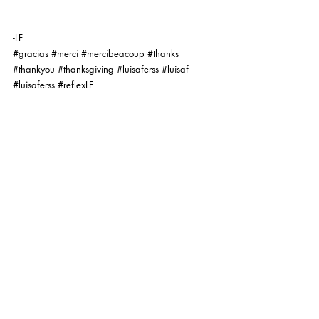
-LF
#gracias
#merci
#mercibeacoup
#thanks
#thankyou
#thanksgiving
#luisaferss
#luisaf
#luisaferss
#reflexLF
Entradas recientes
Ver todo