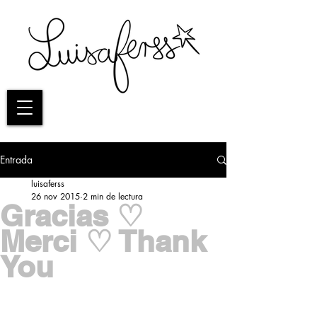
Entrada
luisaferss
26 nov 2015
2 min de lectura
Gracias ♡
Merci ♡ Thank
You