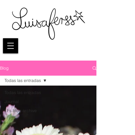
Blog
Todas las entradas
Todas las entradas
Journal
LFs blog archive